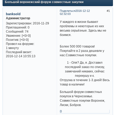
Большой воронежский форум совместные закупки
Поделиться
2016-12-12
1
banksold
02:32:03
Администратор
У каждого в жизни бывают
Зарегистрирован
: 2016-11-29
проблемы и некоторые из них
Приглашений:
0
весьма серьёзные. Здесь мы не
Сообщений:
74
боимся.
Уважение:
[+0/-0]
Позитив:
[+0/-0]
Провел на форуме:
Более 500 000 товаров!
1 минуту
Покупайте в 2 раза дешевле у
Последний визит:
нас.Совместные покупки.
2016-12-14 10:55:13
1 - Оля? Да, я. Доставил
последний заказ по списку,
замечаний никаких, сейчас
перекушу и к.
Отгрузка в течение 1-3 дней! Весь
товар в наличии!
Большой форум совместных
покупок в Черноземье.
Совместные покупки Воронеж,
Лиски, Бобров.
0