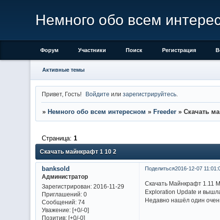
Немного обо всем интере
Форум
Участники
Поиск
Регистрация
В
Активные темы
Привет, Гость!
Войдите
или
зарегистрируйтесь
.
»
Немного обо всем интересном
»
Freeder
»
Скачать ма
Страница:
1
Скачать майнкрафт 1 10 2
banksold
Поделиться
2016-12-07 11:01:
Администратор
Скачать Майнкрафт 1.11 М
Зарегистрирован
: 2016-11-29
Exploration Update и вышл
Приглашений:
0
Недавно нашёл один очень 
Сообщений:
74
Уважение:
[+0/-0]
Позитив:
[+0/-0]