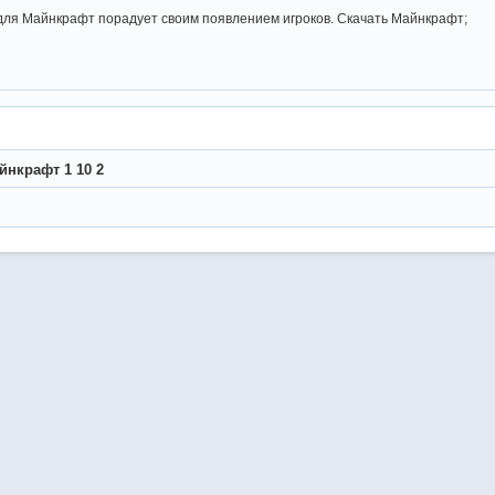
 для Майнкрафт порадует своим появлением игроков. Скачать Майнкрафт;
йнкрафт 1 10 2