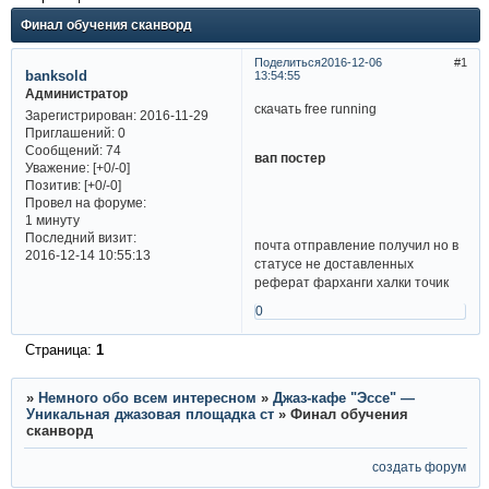
Финал обучения сканворд
Поделиться
2016-12-06
1
banksold
13:54:55
Администратор
скачать free running
Зарегистрирован
: 2016-11-29
Приглашений:
0
Сообщений:
74
вап постер
Уважение:
[+0/-0]
Позитив:
[+0/-0]
Провел на форуме:
1 минуту
Последний визит:
почта отправление получил но в
2016-12-14 10:55:13
статусе не доставленных
реферат фарханги халки точик
0
Страница:
1
»
Немного обо всем интересном
»
Джаз-кафе "Эссе" —
Уникальная джазовая площадка ст
»
Финал обучения
сканворд
создать форум