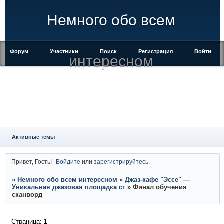
Немного обо всем
Форум
Участники
Поиск
Регистрация
Войти
интересном
Активные темы
Привет, Гость!
Войдите
или
зарегистрируйтесь
.
»
Немного обо всем интересном
»
Джаз-кафе "Эссе" —
Уникальная джазовая площадка ст
»
Финал обучения
сканворд
Страница:
1