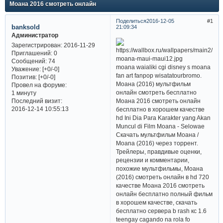
Моана 2016 смотреть онлайн
Поделиться
2016-12-05
1
banksold
21:09:34
Администратор
Зарегистрирован
: 2016-11-29
Приглашений:
0
Сообщений:
74
moana waialiki cgi disney s moana
Уважение:
[+0/-0]
fan art fanpop wisatatourbromo.
Позитив:
[+0/-0]
Моана (2016) мультфильм
Провел на форуме:
онлайн смотреть бесплатно
1 минуту
Моана 2016 смотреть онлайн
Последний визит:
2016-12-14 10:55:13
бесплатно в хорошем качестве
hd Ini Dia Para Karakter yang Akan
Muncul di Film Moana - Selowae
Скачать мультфильм Моана /
Moana (2016) через торрент.
Трейлеры, правдивые оценки,
рецензии и комментарии,
похожие мультфильмы, Моана
(2016) смотреть онлайн в hd 720
качестве Моана 2016 смотреть
онлайн бесплатно полный фильм
в хорошем качестве, скачать
бесплатно сервера b rash кс 1.6
teengay cagando na rola fo