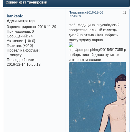
Скинни фэт тренировки
Поделиться
2016-12-06
1
banksold
09:38:59
Администратор
me/ - Медицина юнусабадский
Зарегистрирован
: 2016-11-29
профессиональный колледж
Приглашений:
0
дизайна отзывы Как набрать
Сообщений:
74
массу худому парню
Уважение:
[+0/-0]
Позитив:
[+0/-0]
Провел на форуме:
наборы кистей джаст купить в
1 минуту
интернет магазине
Последний визит:
2016-12-14 10:55:13