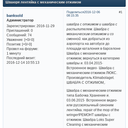
Шваюря лентяйка с механическим отжимом
Поделиться
2016-12-06
1
banksold
08:15:35
Администратор
швабра с отжимом и швабра с
Зарегистрирован
: 2016-11-29
распылителем. Швабра с
Приглашений:
0
механическим отжимом и со
Сообщений:
74
сменной.
как добраться из
Уважение:
[+0/-0]
аэропорта на автобусе до
Позитив:
[+0/-0]
площади каталония в барселоне
Провел на форуме:
Швабра с механическим
1 минуту
Последний визит:
отжимом; вернуться в категорию
2016-12-14 10:55:13
швабры и. 03.04.2015·
Встроенное видео· Швабра с
механическим отжимом ЛЮКС.
Производитель Klimabolaget.
ШВАБРА С ОТЖИМОМ,.
Швабра с механическим отжимом
типа Бабочка Хранение и.
03.06.2015· Встроенное видео·
или русскоязычный синоним
лентяйка. repair of the mop of the
wringer!РЕМОНТ швабры с
отжимом. Швабра Loks Super
Cleaning с механическим