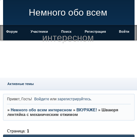
Немного обо всем
Форум
Участники
Поиск
Регистрация
Войти
интересном
Активные темы
Привет, Гость!
Войдите
или
зарегистрируйтесь
.
»
Немного обо всем интересном
»
ВКУРАЖЕ!
»
Шваюря
лентяйка с механическим отжимом
Страница:
1