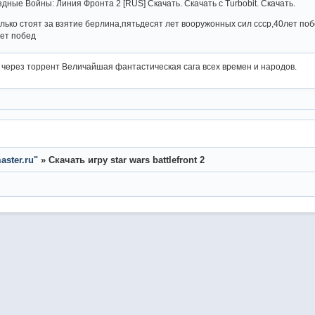
Звёздные Войны: Линия Фронта 2 [RUS] Скачать. Скачать с Turbobit. Скачать.
олько стоят за взятие берлина,пятьдесят лет вооружонных сил ссср,40лет поб
лет побед
rd через торрент Величайшая фантастическая сага всех времен и народов.
ster.ru"
»
Скачать игру star wars battlefront 2