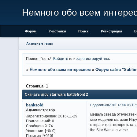
Немного обо всем интере
Форум
Участники
Поиск
Регистрация
В
Активные темы
Привет, Гость!
Войдите
или
зарегистрируйтесь
.
»
Немного обо всем интересном
»
Форум сайта "Sublima
Страница:
1
Скачать игру star wars battlefront 2
banksold
Поделиться
2016-12-06 03:11:
Администратор
медаль звезда отечественна
Зарегистрирован
: 2016-11-29
мир моделей магазин Игру 
Приглашений:
0
отправитесь покорять галакти
Сообщений:
74
the Star Wars universe.
Уважение:
[+0/-0]
Позитив:
[+0/-0]