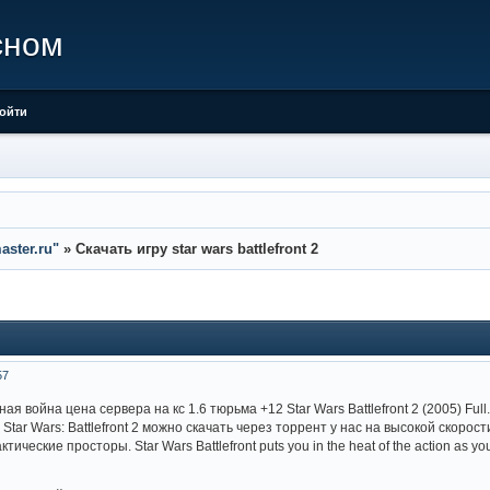
сном
ойти
ster.ru"
»
Скачать игру star wars battlefront 2
57
я война цена сервера на кс 1.6 тюрьма +12 Star Wars Battlefront 2 (2005) Full.
Star Wars: Battlefront 2 можно скачать через торрент у нас на высокой скорос
ческие просторы. Star Wars Battlefront puts you in the heat of the action as you re