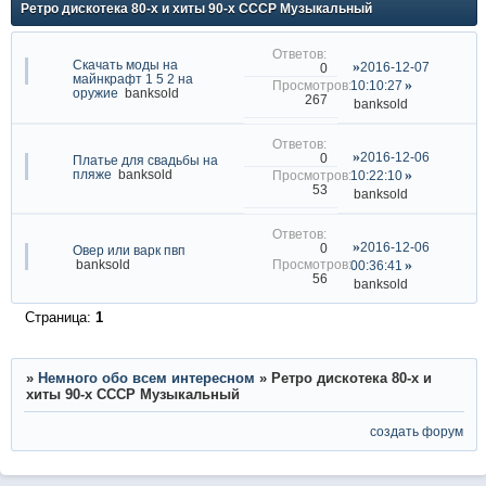
Ретро дискотека 80-х и хиты 90-х СССР Музыкальный
Скачать моды на
2016-12-07
0
майнкрафт 1 5 2 на
10:10:27
оружие
banksold
267
banksold
2016-12-06
0
Платье для свадьбы на
пляже
banksold
10:22:10
53
banksold
2016-12-06
0
Овер или варк пвп
banksold
00:36:41
56
banksold
Страница:
1
»
Немного обо всем интересном
»
Ретро дискотека 80-х и
хиты 90-х СССР Музыкальный
создать форум